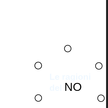
Le ragioni
NO
del